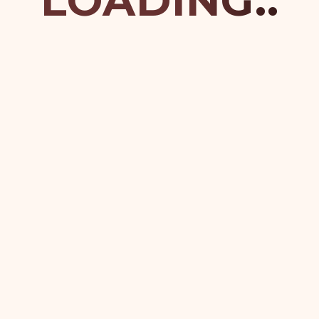
LOADING..
orci volu.
r a nib ulv.
is.
is.
r a nib ulv.
O MAGNA
quam. Maecenas et cursus metus. Aenean luctus consequat 
 placerat nulla ac, vestibulum urna. Praesent enim erat,
rper arcu.