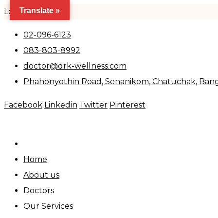
Translate »
Loading..
Skip
02-096-6123
to
083-803-8992
content
doctor@drk-wellness.com
Phahonyothin Road, Senanikom, Chatuchak, Ban
Facebook
Linkedin
Twitter
Pinterest
Home
About us
Doctors
Our Services