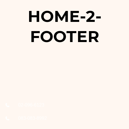
HOME-2-
FOOTER
02-096-6123
083-083-8992