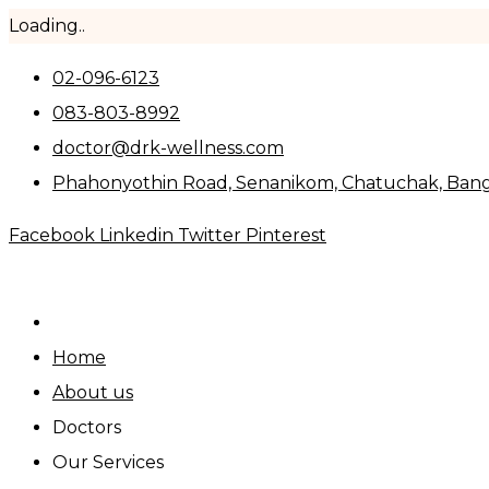
Loading..
Skip
02-096-6123
to
083-803-8992
content
doctor@drk-wellness.com
Phahonyothin Road, Senanikom, Chatuchak, Ban
Facebook
Linkedin
Twitter
Pinterest
Home
About us
Doctors
Our Services